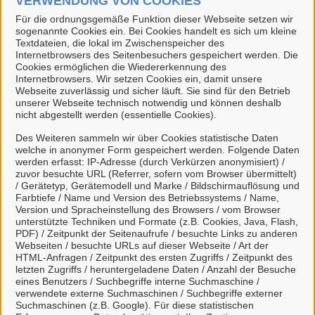
VERWENDUNG VON COOKIES
Für die ordnungsgemäße Funktion dieser Webseite setzen wir
Wohngeld, Erhöhungsantrag (Landkreis Leer)
sogenannte Cookies ein. Bei Cookies handelt es sich um kleine
Textdateien, die lokal im Zwischenspeicher des
Internetbrowsers des Seitenbesuchers gespeichert werden. Die
Wohngeld, Erstantrag (Landkreis Leer)
Cookies ermöglichen die Wiedererkennung des
Internetbrowsers. Wir setzen Cookies ein, damit unsere
Webseite zuverlässig und sicher läuft. Sie sind für den Betrieb
Wohngeld, Weiterleistungsantrag (Landkreis Leer)
unserer Webseite technisch notwendig und können deshalb
nicht abgestellt werden (essentielle Cookies).
Wunschkennzeichen für Kraftfahrzeuge reservieren
Des Weiteren sammeln wir über Cookies statistische Daten
(Landkreis Leer)
welche in anonymer Form gespeichert werden. Folgende Daten
werden erfasst: IP-Adresse (durch Verkürzen anonymisiert) /
zuvor besuchte URL (Referrer, sofern vom Browser übermittelt)
/ Gerätetyp, Gerätemodell und Marke / Bildschirmauflösung und
Z
Farbtiefe / Name und Version des Betriebssystems / Name,
Version und Spracheinstellung des Browsers / vom Browser
Zucht, Haltung und Handel mit Hunden (Landkreis
unterstützte Techniken und Formate (z.B. Cookies, Java, Flash,
PDF) / Zeitpunkt der Seitenaufrufe / besuchte Links zu anderen
Leer)
Webseiten / besuchte URLs auf dieser Webseite / Art der
HTML-Anfragen / Zeitpunkt des ersten Zugriffs / Zeitpunkt des
letzten Zugriffs / heruntergeladene Daten / Anzahl der Besuche
Zulassung als Transportunternehmen gemäß EU-
eines Benutzers / Suchbegriffe interne Suchmaschine /
Tierschutztransportverordnung, Antrag (Landkreis
verwendete externe Suchmaschinen / Suchbegriffe externer
Leer)
Suchmaschinen (z.B. Google). Für diese statistischen