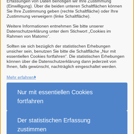
Erfassungen von Daten benötigen wir Ihre Zustimmung
(Einwilligung). Über die beiden unteren Schaltflächen können
Zulassung von Straßentransportmitteln für
Sie Ihre Zustimmung geben (rechte Schaltfläche) oder Ihre
Zustimmung verweigern (linke Schaltfläche).
Beförderungen von Tieren, Antrag (Landkreis Leer)
Weitere Informationen entnehmen Sie bitte unserer
Datenschutzerklärung unter dem Stichwort „Cookies im
Zuverlässigkeit von Gewerbetreibenden bei
Rahmen von Matomo“.
überwachungsbedürftigen Gewerbezweigen,
Sollten sie sich bezüglich der statistischen Erhebungen
Überprüfung (Landkreis Leer)
unsicher sein, benutzen Sie bitte die Schaltfläche „Nur mit
essentiellen Cookies fortfahren“. Die statistischen Erhebungen
können über die Datenschutzerklärung dann jederzeit von
Ihnen, falls gewünscht, nachträglich eingeschaltet werden.
Mehr erfahren
Stadt Weener (Ems)
Nur mit essentiellen
Cookies
Alle Rechte vorbehalten
fortfahren
Impressum
Der statistischen
Erfassung
Datenschutzerklärung
zustimmen