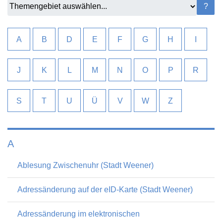
Sie können hier das Themengebiet wechseln oder alle verfü
?
A
B
D
E
F
G
H
I
J
K
L
M
N
O
P
R
S
T
U
Ü
V
W
Z
A
Ablesung Zwischenuhr (Stadt Weener)
Adressänderung auf der eID-Karte (Stadt Weener)
Adressänderung im elektronischen