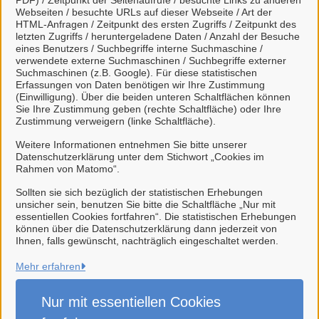
PDF) / Zeitpunkt der Seitenaufrufe / besuchte Links zu anderen
Webseiten / besuchte URLs auf dieser Webseite / Art der
Jetzt anmelden
HTML-Anfragen / Zeitpunkt des ersten Zugriffs / Zeitpunkt des
letzten Zugriffs / heruntergeladene Daten / Anzahl der Besuche
eines Benutzers / Suchbegriffe interne Suchmaschine /
verwendete externe Suchmaschinen / Suchbegriffe externer
Suchmaschinen (z.B. Google). Für diese statistischen
Wenn Sie Ihr Servicekonto für diese
Erfassungen von Daten benötigen wir Ihre Zustimmung
Kontaktaufnahme nicht nutzen möchten, klicken Sie
(Einwilligung). Über die beiden unteren Schaltflächen können
Sie Ihre Zustimmung geben (rechte Schaltfläche) oder Ihre
einfach auf Weiter.
Zustimmung verweigern (linke Schaltfläche).
Weitere Informationen entnehmen Sie bitte unserer
Datenschutzerklärung unter dem Stichwort „Cookies im
Weiter
Rahmen von Matomo“.
Sollten sie sich bezüglich der statistischen Erhebungen
unsicher sein, benutzen Sie bitte die Schaltfläche „Nur mit
essentiellen Cookies fortfahren“. Die statistischen Erhebungen
können über die Datenschutzerklärung dann jederzeit von
Ihnen, falls gewünscht, nachträglich eingeschaltet werden.
Mehr erfahren
Stadt Weener (Ems)
Nur mit essentiellen
Cookies
Alle Rechte vorbehalten