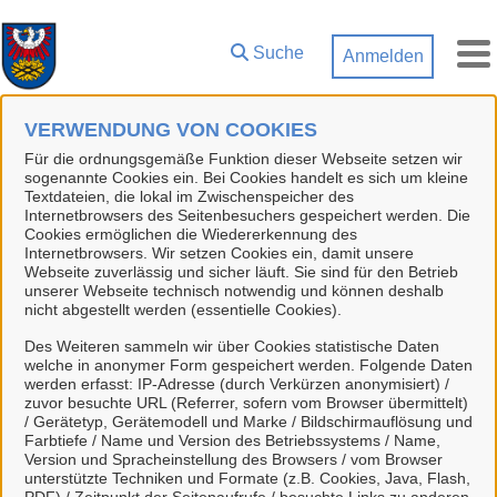
Zum Hauptinhalt springen
Suche
Anmelden
M
VERWENDUNG VON COOKIES
Start
Kontakt
Für die ordnungsgemäße Funktion dieser Webseite setzen wir
sogenannte Cookies ein. Bei Cookies handelt es sich um kleine
Textdateien, die lokal im Zwischenspeicher des
Internetbrowsers des Seitenbesuchers gespeichert werden. Die
Cookies ermöglichen die Wiedererkennung des
Kein Servicekonto?
Internetbrowsers. Wir setzen Cookies ein, damit unsere
Webseite zuverlässig und sicher läuft. Sie sind für den Betrieb
unserer Webseite technisch notwendig und können deshalb
nicht abgestellt werden (essentielle Cookies).
Wir freuen uns, dass Sie mit uns in Kontakt treten
Des Weiteren sammeln wir über Cookies statistische Daten
möchten. Noch einfacher wird es, wenn Sie sich
welche in anonymer Form gespeichert werden. Folgende Daten
vorab
hier anmelden
und die Vorteile Ihres
werden erfasst: IP-Adresse (durch Verkürzen anonymisiert) /
Servicekontos nutzen. Dann können wir Sie online
zuvor besuchte URL (Referrer, sofern vom Browser übermittelt)
/ Gerätetyp, Gerätemodell und Marke / Bildschirmauflösung und
erreichen und mit Ihnen über eine sichere
Farbtiefe / Name und Version des Betriebssystems / Name,
Verbindung digital kommunizieren.
Version und Spracheinstellung des Browsers / vom Browser
unterstützte Techniken und Formate (z.B. Cookies, Java, Flash,