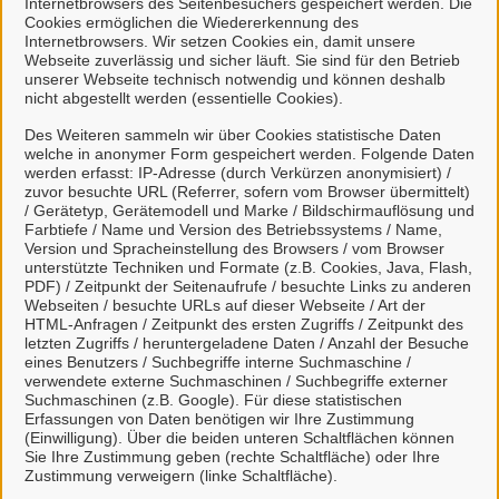
Internetbrowsers des Seitenbesuchers gespeichert werden. Die
Cookies ermöglichen die Wiedererkennung des
Internetbrowsers. Wir setzen Cookies ein, damit unsere
Webseite zuverlässig und sicher läuft. Sie sind für den Betrieb
unserer Webseite technisch notwendig und können deshalb
nicht abgestellt werden (essentielle Cookies).
Des Weiteren sammeln wir über Cookies statistische Daten
welche in anonymer Form gespeichert werden. Folgende Daten
werden erfasst: IP-Adresse (durch Verkürzen anonymisiert) /
zuvor besuchte URL (Referrer, sofern vom Browser übermittelt)
EHEURKUNDE
/ Gerätetyp, Gerätemodell und Marke / Bildschirmauflösung und
Farbtiefe / Name und Version des Betriebssystems / Name,
Version und Spracheinstellung des Browsers / vom Browser
unterstützte Techniken und Formate (z.B. Cookies, Java, Flash,
PDF) / Zeitpunkt der Seitenaufrufe / besuchte Links zu anderen
Webseiten / besuchte URLs auf dieser Webseite / Art der
HTML-Anfragen / Zeitpunkt des ersten Zugriffs / Zeitpunkt des
letzten Zugriffs / heruntergeladene Daten / Anzahl der Besuche
eines Benutzers / Suchbegriffe interne Suchmaschine /
verwendete externe Suchmaschinen / Suchbegriffe externer
Suchmaschinen (z.B. Google). Für diese statistischen
Erfassungen von Daten benötigen wir Ihre Zustimmung
(Einwilligung). Über die beiden unteren Schaltflächen können
MELDEBESCHEINIGUNG (ERWEITERT)
Sie Ihre Zustimmung geben (rechte Schaltfläche) oder Ihre
Zustimmung verweigern (linke Schaltfläche).