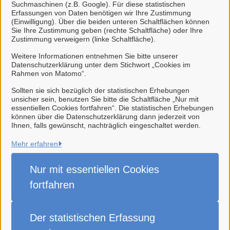
Sachgebiet I.2 - Steuerwesen,
Suchmaschinen (z.B. Google). Für diese statistischen
Erfassungen von Daten benötigen wir Ihre Zustimmung
Beiträge
(Einwilligung). Über die beiden unteren Schaltflächen können
Sie Ihre Zustimmung geben (rechte Schaltfläche) oder Ihre
Zustimmung verweigern (linke Schaltfläche).
Weitere Informationen entnehmen Sie bitte unserer
Verwandte Dienstleistungen
Datenschutzerklärung unter dem Stichwort „Cookies im
Rahmen von Matomo“.
Ablesung Zwischenuhr
Sollten sie sich bezüglich der statistischen Erhebungen
unsicher sein, benutzen Sie bitte die Schaltfläche „Nur mit
essentiellen Cookies fortfahren“. Die statistischen Erhebungen
können über die Datenschutzerklärung dann jederzeit von
Ihnen, falls gewünscht, nachträglich eingeschaltet werden.
Mehr erfahren
Stadt Weener (Ems)
Nur mit essentiellen
Cookies
Alle Rechte vorbehalten
fortfahren
Impressum
Der statistischen
Erfassung