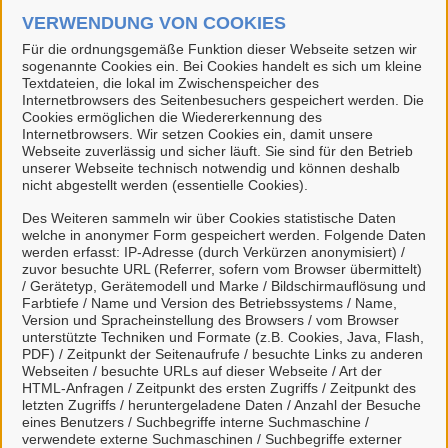
VERWENDUNG VON COOKIES
Für die ordnungsgemäße Funktion dieser Webseite setzen wir
sogenannte Cookies ein. Bei Cookies handelt es sich um kleine
Textdateien, die lokal im Zwischenspeicher des
Internetbrowsers des Seitenbesuchers gespeichert werden. Die
Cookies ermöglichen die Wiedererkennung des
Internetbrowsers. Wir setzen Cookies ein, damit unsere
Webseite zuverlässig und sicher läuft. Sie sind für den Betrieb
unserer Webseite technisch notwendig und können deshalb
Anmeldung Zwischenuhr
nicht abgestellt werden (essentielle Cookies).
Des Weiteren sammeln wir über Cookies statistische Daten
Für mit
markierte Onlinedienste müssen Sie sich
welche in anonymer Form gespeichert werden. Folgende Daten
werden erfasst: IP-Adresse (durch Verkürzen anonymisiert) /
in unserem Portal anmelden. Falls Sie noch keinen
zuvor besuchte URL (Referrer, sofern vom Browser übermittelt)
Login besitzen, können Sie sich schnell und einfach
/ Gerätetyp, Gerätemodell und Marke / Bildschirmauflösung und
Farbtiefe / Name und Version des Betriebssystems / Name,
hier
registrieren.
Version und Spracheinstellung des Browsers / vom Browser
unterstützte Techniken und Formate (z.B. Cookies, Java, Flash,
PDF) / Zeitpunkt der Seitenaufrufe / besuchte Links zu anderen
Webseiten / besuchte URLs auf dieser Webseite / Art der
HTML-Anfragen / Zeitpunkt des ersten Zugriffs / Zeitpunkt des
Kontakt
letzten Zugriffs / heruntergeladene Daten / Anzahl der Besuche
eines Benutzers / Suchbegriffe interne Suchmaschine /
verwendete externe Suchmaschinen / Suchbegriffe externer