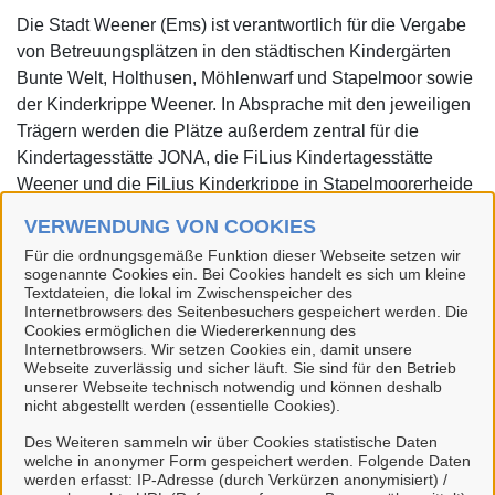
Die Stadt Weener (Ems) ist verantwortlich für die Vergabe
von Betreuungsplätzen in den städtischen Kindergärten
Bunte Welt, Holthusen, Möhlenwarf und Stapelmoor sowie
der Kinderkrippe Weener. In Absprache mit den jeweiligen
Trägern werden die Plätze außerdem zentral für die
Kindertagesstätte JONA, die FiLius Kindertagesstätte
Weener und die FiLius Kinderkrippe in Stapelmoorerheide
vergeben. Die neue Kindertagesstätte Tichelwark, die
VERWENDUNG VON COOKIES
derzeit noch im Bau befindlich ist, soll voraussichtlich am
Für die ordnungsgemäße Funktion dieser Webseite setzen wir
1. Februar 2026 in Betrieb genommen werden.
sogenannte Cookies ein. Bei Cookies handelt es sich um kleine
Voranmeldungen für diese Einrichtung zu eben diesem
Textdateien, die lokal im Zwischenspeicher des
Internetbrowsers des Seitenbesuchers gespeichert werden. Die
Zeitpunkt sind jedoch bereits möglich.
Cookies ermöglichen die Wiedererkennung des
Internetbrowsers. Wir setzen Cookies ein, damit unsere
Welche Fristen muss ich beachten?
Webseite zuverlässig und sicher läuft. Sie sind für den Betrieb
unserer Webseite technisch notwendig und können deshalb
nicht abgestellt werden (essentielle Cookies).
Links & Onlinedienste
Des Weiteren sammeln wir über Cookies statistische Daten
welche in anonymer Form gespeichert werden. Folgende Daten
werden erfasst: IP-Adresse (durch Verkürzen anonymisiert) /