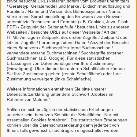
zuvor besuchte URL (Referrer, sofern vom Browser übermittelt)
/ Gerätetyp, Gerätemodell und Marke / Bildschirmauflösung und
Farbtiefe / Name und Version des Betriebssystems / Name,
Version und Spracheinstellung des Browsers / vom Browser
unterstützte Techniken und Formate (z.B. Cookies, Java, Flash,
PDF) / Zeitpunkt der Seitenaufrufe / besuchte Links zu anderen
Webseiten / besuchte URLs auf dieser Webseite / Art der
HTML-Anfragen / Zeitpunkt des ersten Zugriffs / Zeitpunkt des
letzten Zugriffs / heruntergeladene Daten / Anzahl der Besuche
Jetzt Kitaplatz anmelden
eines Benutzers / Suchbegriffe interne Suchmaschine /
verwendete externe Suchmaschinen / Suchbegriffe externer
Suchmaschinen (z.B. Google). Für diese statistischen
Erfassungen von Daten benötigen wir Ihre Zustimmung
(Einwilligung). Über die beiden unteren Schaltflächen können
Sie Ihre Zustimmung geben (rechte Schaltfläche) oder Ihre
Zustimmung verweigern (linke Schaltfläche).
Kontakt
Weitere Informationen entnehmen Sie bitte unserer
Datenschutzerklärung unter dem Stichwort „Cookies im
Sachgebiet II.1 - Personalwesen,
Rahmen von Matomo“.
Kindertagesstätten, Wahlen
Sollten sie sich bezüglich der statistischen Erhebungen
unsicher sein, benutzen Sie bitte die Schaltfläche „Nur mit
essentiellen Cookies fortfahren“. Die statistischen Erhebungen
können über die Datenschutzerklärung dann jederzeit von
Ihnen, falls gewünscht, nachträglich eingeschaltet werden.