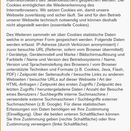
Internetbrowsers des Seitenbesuchers gespeichert werden. Die
Cookies ermöglichen die Wiedererkennung des
Internetbrowsers. Wir setzen Cookies ein, damit unsere
Webseite zuverlässig und sicher läuft. Sie sind für den Betrieb
unserer Webseite technisch notwendig und können deshalb
nicht abgestellt werden (essentielle Cookies).
Kontakt
Des Weiteren sammeln wir über Cookies statistische Daten
welche in anonymer Form gespeichert werden. Folgende Daten
werden erfasst: IP-Adresse (durch Verkürzen anonymisiert) /
Sachgebiet IV.2 - Ordnungswesen
zuvor besuchte URL (Referrer, sofern vom Browser übermittelt)
/ Gerätetyp, Gerätemodell und Marke / Bildschirmauflösung und
Farbtiefe / Name und Version des Betriebssystems / Name,
Version und Spracheinstellung des Browsers / vom Browser
unterstützte Techniken und Formate (z.B. Cookies, Java, Flash,
PDF) / Zeitpunkt der Seitenaufrufe / besuchte Links zu anderen
Kontaktpersonen
Webseiten / besuchte URLs auf dieser Webseite / Art der
HTML-Anfragen / Zeitpunkt des ersten Zugriffs / Zeitpunkt des
letzten Zugriffs / heruntergeladene Daten / Anzahl der Besuche
Frau Engberts
eines Benutzers / Suchbegriffe interne Suchmaschine /
verwendete externe Suchmaschinen / Suchbegriffe externer
Suchmaschinen (z.B. Google). Für diese statistischen
Erfassungen von Daten benötigen wir Ihre Zustimmung
(Einwilligung). Über die beiden unteren Schaltflächen können
Sie Ihre Zustimmung geben (rechte Schaltfläche) oder Ihre
Frau Gesa Bojen
Zustimmung verweigern (linke Schaltfläche).