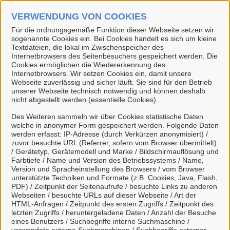
Zum Hauptinhalt springen
VERWENDUNG VON COOKIES
Suche
Anmelden
Für die ordnungsgemäße Funktion dieser Webseite setzen wir
M
sogenannte Cookies ein. Bei Cookies handelt es sich um kleine
Textdateien, die lokal im Zwischenspeicher des
Internetbrowsers des Seitenbesuchers gespeichert werden. Die
Start
Sitzung beendet
Cookies ermöglichen die Wiedererkennung des
Internetbrowsers. Wir setzen Cookies ein, damit unsere
Webseite zuverlässig und sicher läuft. Sie sind für den Betrieb
unserer Webseite technisch notwendig und können deshalb
Ihre Sitzung wurde beendet
nicht abgestellt werden (essentielle Cookies).
Des Weiteren sammeln wir über Cookies statistische Daten
welche in anonymer Form gespeichert werden. Folgende Daten
Aufgrund von Inaktivität wurde Ihre Sitzung beendet. Um
werden erfasst: IP-Adresse (durch Verkürzen anonymisiert) /
sich erneut anzumelden, klicken Sie bitte auf folgenden
zuvor besuchte URL (Referrer, sofern vom Browser übermittelt)
Button:
/ Gerätetyp, Gerätemodell und Marke / Bildschirmauflösung und
Farbtiefe / Name und Version des Betriebssystems / Name,
Version und Spracheinstellung des Browsers / vom Browser
unterstützte Techniken und Formate (z.B. Cookies, Java, Flash,
PDF) / Zeitpunkt der Seitenaufrufe / besuchte Links zu anderen
Anmelden
Webseiten / besuchte URLs auf dieser Webseite / Art der
HTML-Anfragen / Zeitpunkt des ersten Zugriffs / Zeitpunkt des
letzten Zugriffs / heruntergeladene Daten / Anzahl der Besuche
eines Benutzers / Suchbegriffe interne Suchmaschine /