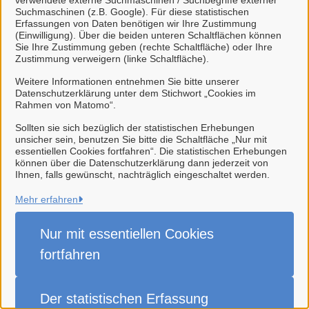
verwendete externe Suchmaschinen / Suchbegriffe externer
Suchmaschinen (z.B. Google). Für diese statistischen
Erfassungen von Daten benötigen wir Ihre Zustimmung
(Einwilligung). Über die beiden unteren Schaltflächen können
Sie Ihre Zustimmung geben (rechte Schaltfläche) oder Ihre
Zustimmung verweigern (linke Schaltfläche).
Weitere Informationen entnehmen Sie bitte unserer
Datenschutzerklärung unter dem Stichwort „Cookies im
Rahmen von Matomo“.
Sollten sie sich bezüglich der statistischen Erhebungen
unsicher sein, benutzen Sie bitte die Schaltfläche „Nur mit
essentiellen Cookies fortfahren“. Die statistischen Erhebungen
Stadt Weener (Ems)
können über die Datenschutzerklärung dann jederzeit von
Ihnen, falls gewünscht, nachträglich eingeschaltet werden.
Alle Rechte vorbehalten
Mehr erfahren
Nur mit essentiellen
Cookies
Impressum
fortfahren
Datenschutzerklärung
Der statistischen
Erfassung