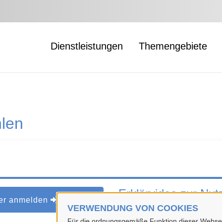
Dienstleistungen
Themengebiete
len
Erklärvideo zur Nu
der anmelden
VERWENDUNG VON COOKIES
Für die ordnungsgemäße Funktion dieser Webseit