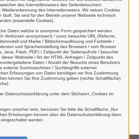
n des Videos
wird Ihnen das Video
enspeicher des Internetbrowsers des Seitenbesuchers
dresse wird an
https://www.youtube.com
e Wiedererkennung des Internetbrowsers. Wir setzen Cookies
Informationen entnehmen Sie unserer
 läuft. Sie sind für den Betrieb unserer Webseite technisch
erden (essentielle Cookies).
enschutzerklärung
.
sche Daten welche in anonymer Form gespeichert werden.
h Verkürzen anonymisiert) / zuvor besuchte URL (Referrer,
ätemodell und Marke / Bildschirmauflösung und Farbtiefe /
Version und Spracheinstellung des Browsers / vom Browser
, Java, Flash, PDF) / Zeitpunkt der Seitenaufrufe / besuchte
dieser Webseite / Art der HTML-Anfragen / Zeitpunkt des
/ heruntergeladene Daten / Anzahl der Besuche eines Benutzers
te externe Suchmaschinen / Suchbegriffe externer
ischen Erfassungen von Daten benötigen wir Ihre Zustimmung
ächen können Sie Ihre Zustimmung geben (rechte Schaltfläche)
che).
rer Datenschutzerklärung unter dem Stichwort „Cookies im
bungen unsicher sein, benutzen Sie bitte die Schaltfläche „Nur
stischen Erhebungen können über die Datenschutzerklärung dann
h eingeschaltet werden.