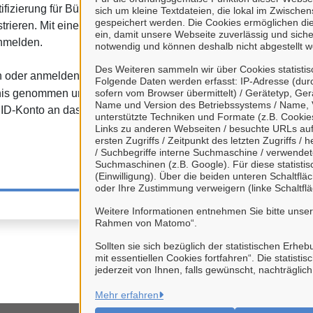
Mit Klick auf
Anzeige
ifizierung für Bürgerinnen
sich um kleine Textdateien, die lokal im Zwisch
angezeigt und Ihre IP-A
gespeichert werden. Die Cookies ermöglichen di
strieren. Mit einem BundID-
übermittelt. Nähere 
ein, damit unsere Webseite zuverlässig und sicher
anmelden.
notwendig und können deshalb nicht abgestellt w
Dat
Des Weiteren sammeln wir über Cookies statisti
en oder anmelden" haben Sie
Folgende Daten werden erfasst: IP-Adresse (durc
is genommen und willigen
sofern vom Browser übermittelt) / Gerätetyp, Ger
Name und Version des Betriebssystems / Name, 
ID-Konto an das Bürgerportal
unterstützte Techniken und Formate (z.B. Cookies
Links zu anderen Webseiten / besuchte URLs auf 
ersten Zugriffs / Zeitpunkt des letzten Zugriffs 
/ Suchbegriffe interne Suchmaschine / verwende
Suchmaschinen (z.B. Google). Für diese statist
(Einwilligung). Über die beiden unteren Schaltfl
oder Ihre Zustimmung verweigern (linke Schaltflä
Weitere Informationen entnehmen Sie bitte unse
Rahmen von Matomo“.
Sollten sie sich bezüglich der statistischen Erhe
mit essentiellen Cookies fortfahren“. Die stati
jederzeit von Ihnen, falls gewünscht, nachträglic
Mehr erfahren