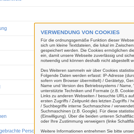
ung
VERWENDUNG VON COOKIES
Für die ordnungsgemäße Funktion dieser Webseit
sich um kleine Textdateien, die lokal im Zwisch
gespeichert werden. Die Cookies ermöglichen di
ein, damit unsere Webseite zuverlässig und sicher
notwendig und können deshalb nicht abgestellt w
Des Weiteren sammeln wir über Cookies statisti
Folgende Daten werden erfasst: IP-Adresse (durc
sofern vom Browser übermittelt) / Gerätetyp, Ger
Name und Version des Betriebssystems / Name, 
l
unterstützte Techniken und Formate (z.B. Cookies
Links zu anderen Webseiten / besuchte URLs auf 
ersten Zugriffs / Zeitpunkt des letzten Zugriffs 
/ Suchbegriffe interne Suchmaschine / verwende
Suchmaschinen (z.B. Google). Für diese statist
onen
(Einwilligung). Über die beiden unteren Schaltfl
oder Ihre Zustimmung verweigern (linke Schaltflä
ergebrachte Personen
Weitere Informationen entnehmen Sie bitte unse