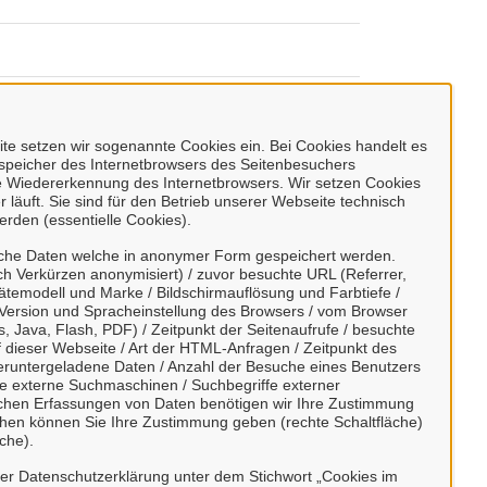
e setzen wir sogenannte Cookies ein. Bei Cookies handelt es
enspeicher des Internetbrowsers des Seitenbesuchers
e Wiedererkennung des Internetbrowsers. Wir setzen Cookies
 läuft. Sie sind für den Betrieb unserer Webseite technisch
erden (essentielle Cookies).
sche Daten welche in anonymer Form gespeichert werden.
h Verkürzen anonymisiert) / zuvor besuchte URL (Referrer,
ätemodell und Marke / Bildschirmauflösung und Farbtiefe /
Version und Spracheinstellung des Browsers / vom Browser
, Java, Flash, PDF) / Zeitpunkt der Seitenaufrufe / besuchte
dieser Webseite / Art der HTML-Anfragen / Zeitpunkt des
/ heruntergeladene Daten / Anzahl der Besuche eines Benutzers
te externe Suchmaschinen / Suchbegriffe externer
ischen Erfassungen von Daten benötigen wir Ihre Zustimmung
ächen können Sie Ihre Zustimmung geben (rechte Schaltfläche)
che).
rer Datenschutzerklärung unter dem Stichwort „Cookies im