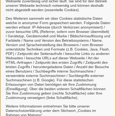
Webseite zuverlässig und sicher läuft. Sie sind für den Betrieb
anmelden.
unserer Webseite technisch notwendig und können deshalb
nicht abgestellt werden (essentielle Cookies).
Mit einem Klick auf "BundID-Konto erstellen oder
Des Weiteren sammeln wir über Cookies statistische Daten
anmelden" haben Sie die
welche in anonymer Form gespeichert werden. Folgende Daten
werden erfasst: IP-Adresse (durch Verkürzen anonymisiert) /
Datenschutzbestimmungen
zur Kenntnis
zuvor besuchte URL (Referrer, sofern vom Browser übermittelt)
genommen und willigen der Übermittlung ihrer
/ Gerätetyp, Gerätemodell und Marke / Bildschirmauflösung und
Farbtiefe / Name und Version des Betriebssystems / Name,
Daten aus dem BundID-Konto an das Bürgerportal
Version und Spracheinstellung des Browsers / vom Browser
Weener ein.
unterstützte Techniken und Formate (z.B. Cookies, Java, Flash,
PDF) / Zeitpunkt der Seitenaufrufe / besuchte Links zu anderen
Erklärvideo zur Nutzung der BundID
Webseiten / besuchte URLs auf dieser Webseite / Art der
HTML-Anfragen / Zeitpunkt des ersten Zugriffs / Zeitpunkt des
letzten Zugriffs / heruntergeladene Daten / Anzahl der Besuche
eines Benutzers / Suchbegriffe interne Suchmaschine /
Mit Klick auf
Anzeigen des Videos
wird Ihnen
verwendete externe Suchmaschinen / Suchbegriffe externer
das Video angezeigt und Ihre IP-Adresse
Suchmaschinen (z.B. Google). Für diese statistischen
Erfassungen von Daten benötigen wir Ihre Zustimmung
wird an
https://www.youtube.com
übermittelt.
(Einwilligung). Über die beiden unteren Schaltflächen können
Nähere Informationen entnehmen Sie
Sie Ihre Zustimmung geben (rechte Schaltfläche) oder Ihre
unserer
Datenschutzerklärung
.
Zustimmung verweigern (linke Schaltfläche).
Weitere Informationen entnehmen Sie bitte unserer
Datenschutzerklärung unter dem Stichwort „Cookies im
So funktioniert´s:
Rahmen von Matomo“.