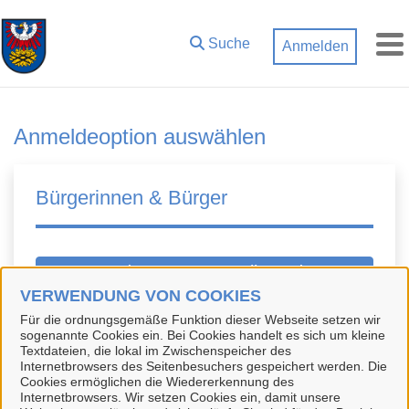
Zum Hauptinhalt springen
Suche
Anmelden
M
Anmeldeoption auswählen
Bürgerinnen & Bürger
BundID-Konto erstellen oder
anmelden
VERWENDUNG VON COOKIES
Für die ordnungsgemäße Funktion dieser Webseite setzen wir
Die BundID ist ein zentrales Konto zur
sogenannte Cookies ein. Bei Cookies handelt es sich um kleine
Textdateien, die lokal im Zwischenspeicher des
Identifizierung für Bürgerinnen und Bürger. Sie
Internetbrowsers des Seitenbesuchers gespeichert werden. Die
können sich kostenlos registrieren. Mit einem
Cookies ermöglichen die Wiedererkennung des
Internetbrowsers. Wir setzen Cookies ein, damit unsere
BundID-Konto können Sie sich in unserem Portal