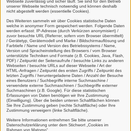
Webseite zuverlässig und sicher läuft. Sie sind für den Betrieb
anmelden.
unserer Webseite technisch notwendig und können deshalb
nicht abgestellt werden (essentielle Cookies).
Mit einem Klick auf "BundID-Konto erstellen oder
Des Weiteren sammeln wir über Cookies statistische Daten
anmelden" haben Sie die
welche in anonymer Form gespeichert werden. Folgende Daten
werden erfasst: IP-Adresse (durch Verkürzen anonymisiert) /
Datenschutzbestimmungen
zur Kenntnis
zuvor besuchte URL (Referrer, sofern vom Browser übermittelt)
genommen und willigen der Übermittlung ihrer
/ Gerätetyp, Gerätemodell und Marke / Bildschirmauflösung und
Farbtiefe / Name und Version des Betriebssystems / Name,
Daten aus dem BundID-Konto an das Bürgerportal
Version und Spracheinstellung des Browsers / vom Browser
Weener ein.
unterstützte Techniken und Formate (z.B. Cookies, Java, Flash,
PDF) / Zeitpunkt der Seitenaufrufe / besuchte Links zu anderen
Erklärvideo zur Nutzung der BundID
Webseiten / besuchte URLs auf dieser Webseite / Art der
HTML-Anfragen / Zeitpunkt des ersten Zugriffs / Zeitpunkt des
letzten Zugriffs / heruntergeladene Daten / Anzahl der Besuche
eines Benutzers / Suchbegriffe interne Suchmaschine /
Mit Klick auf
Anzeigen des Videos
wird Ihnen
verwendete externe Suchmaschinen / Suchbegriffe externer
das Video angezeigt und Ihre IP-Adresse
Suchmaschinen (z.B. Google). Für diese statistischen
Erfassungen von Daten benötigen wir Ihre Zustimmung
wird an
https://www.youtube.com
übermittelt.
(Einwilligung). Über die beiden unteren Schaltflächen können
Nähere Informationen entnehmen Sie
Sie Ihre Zustimmung geben (rechte Schaltfläche) oder Ihre
unserer
Datenschutzerklärung
.
Zustimmung verweigern (linke Schaltfläche).
Weitere Informationen entnehmen Sie bitte unserer
Datenschutzerklärung unter dem Stichwort „Cookies im
So funktioniert´s:
Rahmen von Matomo“.