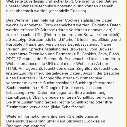
Webseite zuverlässig und sicher läuft. Sie sind für den Betrieb
anmelden.
unserer Webseite technisch notwendig und können deshalb
nicht abgestellt werden (essentielle Cookies).
Mit einem Klick auf "BundID-Konto erstellen oder
Des Weiteren sammeln wir über Cookies statistische Daten
anmelden" haben Sie die
welche in anonymer Form gespeichert werden. Folgende Daten
werden erfasst: IP-Adresse (durch Verkürzen anonymisiert) /
Datenschutzbestimmungen
zur Kenntnis
zuvor besuchte URL (Referrer, sofern vom Browser übermittelt)
genommen und willigen der Übermittlung ihrer
/ Gerätetyp, Gerätemodell und Marke / Bildschirmauflösung und
Farbtiefe / Name und Version des Betriebssystems / Name,
Daten aus dem BundID-Konto an das Bürgerportal
Version und Spracheinstellung des Browsers / vom Browser
Weener ein.
unterstützte Techniken und Formate (z.B. Cookies, Java, Flash,
PDF) / Zeitpunkt der Seitenaufrufe / besuchte Links zu anderen
Erklärvideo zur Nutzung der BundID
Webseiten / besuchte URLs auf dieser Webseite / Art der
HTML-Anfragen / Zeitpunkt des ersten Zugriffs / Zeitpunkt des
letzten Zugriffs / heruntergeladene Daten / Anzahl der Besuche
eines Benutzers / Suchbegriffe interne Suchmaschine /
Mit Klick auf
Anzeigen des Videos
wird Ihnen
verwendete externe Suchmaschinen / Suchbegriffe externer
das Video angezeigt und Ihre IP-Adresse
Suchmaschinen (z.B. Google). Für diese statistischen
Erfassungen von Daten benötigen wir Ihre Zustimmung
wird an
https://www.youtube.com
übermittelt.
(Einwilligung). Über die beiden unteren Schaltflächen können
Nähere Informationen entnehmen Sie
Sie Ihre Zustimmung geben (rechte Schaltfläche) oder Ihre
unserer
Datenschutzerklärung
.
Zustimmung verweigern (linke Schaltfläche).
Weitere Informationen entnehmen Sie bitte unserer
Datenschutzerklärung unter dem Stichwort „Cookies im
So funktioniert´s:
Rahmen von Matomo“.