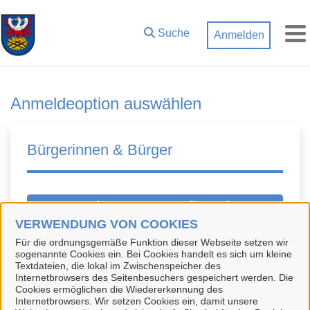
Zum Hauptinhalt springen
Suche
Anmelden
M
Anmeldeoption auswählen
Bürgerinnen & Bürger
BundID-Konto erstellen oder
anmelden
VERWENDUNG VON COOKIES
Für die ordnungsgemäße Funktion dieser Webseite setzen wir
Die BundID ist ein zentrales Konto zur
sogenannte Cookies ein. Bei Cookies handelt es sich um kleine
Textdateien, die lokal im Zwischenspeicher des
Identifizierung für Bürgerinnen und Bürger. Sie
Internetbrowsers des Seitenbesuchers gespeichert werden. Die
können sich kostenlos registrieren. Mit einem
Cookies ermöglichen die Wiedererkennung des
Internetbrowsers. Wir setzen Cookies ein, damit unsere
BundID-Konto können Sie sich in unserem Portal