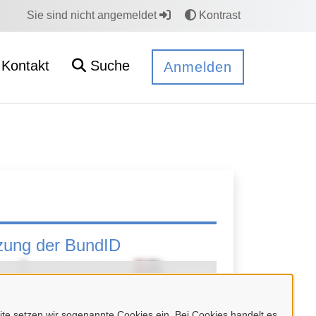
Sie sind nicht angemeldet
Kontrast
Kontakt
Suche
Anmelden
tzung der BundID
n des Videos
wird Ihnen das Video
dresse wird an
https://www.youtube.com
e setzen wir sogenannte Cookies ein. Bei Cookies handelt es