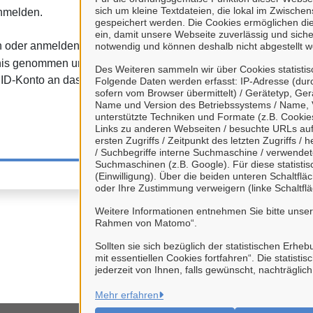
übermittelt. Nähere 
sich um kleine Textdateien, die lokal im Zwisch
anmelden.
Dat
gespeichert werden. Die Cookies ermöglichen di
ein, damit unsere Webseite zuverlässig und sicher
en oder anmelden" haben Sie
notwendig und können deshalb nicht abgestellt w
is genommen und willigen
Des Weiteren sammeln wir über Cookies statisti
ID-Konto an das Bürgerportal
Folgende Daten werden erfasst: IP-Adresse (durc
sofern vom Browser übermittelt) / Gerätetyp, Ger
Name und Version des Betriebssystems / Name, 
unterstützte Techniken und Formate (z.B. Cookies
Links zu anderen Webseiten / besuchte URLs auf 
ersten Zugriffs / Zeitpunkt des letzten Zugriffs 
/ Suchbegriffe interne Suchmaschine / verwende
Suchmaschinen (z.B. Google). Für diese statist
(Einwilligung). Über die beiden unteren Schaltfl
oder Ihre Zustimmung verweigern (linke Schaltflä
Weitere Informationen entnehmen Sie bitte unse
Rahmen von Matomo“.
Sollten sie sich bezüglich der statistischen Erhe
mit essentiellen Cookies fortfahren“. Die stati
jederzeit von Ihnen, falls gewünscht, nachträglic
Mehr erfahren