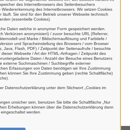
Informationen entnehmen Sie unserer
enspeicher des Internetbrowsers des Seitenbesuchers
enschutzerklärung
.
e Wiedererkennung des Internetbrowsers. Wir setzen Cookies
 läuft. Sie sind für den Betrieb unserer Webseite technisch
erden (essentielle Cookies).
sche Daten welche in anonymer Form gespeichert werden.
h Verkürzen anonymisiert) / zuvor besuchte URL (Referrer,
ätemodell und Marke / Bildschirmauflösung und Farbtiefe /
Version und Spracheinstellung des Browsers / vom Browser
, Java, Flash, PDF) / Zeitpunkt der Seitenaufrufe / besuchte
dieser Webseite / Art der HTML-Anfragen / Zeitpunkt des
/ heruntergeladene Daten / Anzahl der Besuche eines Benutzers
te externe Suchmaschinen / Suchbegriffe externer
ischen Erfassungen von Daten benötigen wir Ihre Zustimmung
ächen können Sie Ihre Zustimmung geben (rechte Schaltfläche)
che).
rer Datenschutzerklärung unter dem Stichwort „Cookies im
bungen unsicher sein, benutzen Sie bitte die Schaltfläche „Nur
stischen Erhebungen können über die Datenschutzerklärung dann
h eingeschaltet werden.