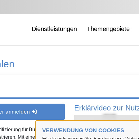
Dienstleistungen
Themengebiete
len
Erklärvideo zur Nu
der anmelden
Mit Klick auf
Anzeige
ifizierung für Bürgerinnen
VERWENDUNG VON COOKIES
angezeigt und Ihre IP-A
strieren. Mit einem BundID-
Für die ordnungsgemäße Funktion dieser Webseit